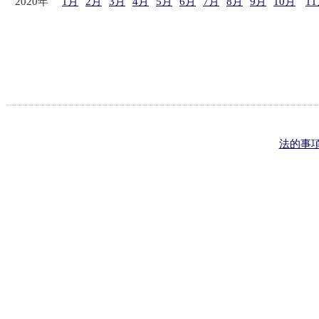
2020年
1月
2月
3月
4月
5月
6月
7月
8月
9月
10月
1
法的事