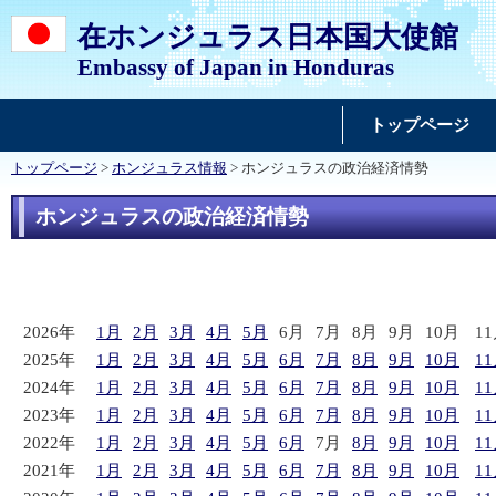
在ホンジュラス日本国大使館
Embassy of Japan in Honduras
トップページ
トップページ
>
ホンジュラス情報
> ホンジュラスの政治経済情勢
ホンジュラスの政治経済情勢
2026年
1月
2月
3月
4月
5月
6月
7月
8月
9月
10月
1
2025年
1月
2月
3月
4月
5月
6月
7月
8月
9月
10月
1
2024年
1月
2月
3月
4月
5月
6月
7月
8月
9月
10月
1
2023年
1月
2月
3月
4月
5月
6月
7月
8月
9月
10月
1
2022年
1月
2月
3月
4月
5月
6月
7月
8月
9月
10月
1
2021年
1月
2月
3月
4月
5月
6月
7月
8月
9月
10月
1