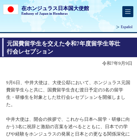
在ホンジュラス日本国大使館
Embassy of Japan in Honduras
Español
元国費留学生を交えた令和7年度留学生等壮
行会レセプション
令和7年9月9日
9月6日、中井大使は、大使公邸において、ホンジュラス元国
費留学生らと共に、国費留学生含む渡日予定の3名の留学
生・研修生を対象とした壮行会レセプションを開催しまし
た。
中井大使は、開会の挨拶で、これから日本へ留学・研修に向
かう3名に祝辞と激励の言葉を述べるとともに、日本での学
びや経験をホンジュラスの発展と日本との更なる関係深化に