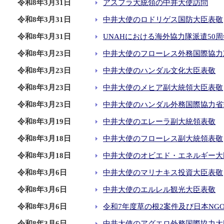
令和8年3月31日
アスフラ大統領の中井大使訪問
令和8年3月31日
中井大使のロドリゲス国防大臣表敬
令和8年3月31日
UNAHにおける海外協力隊派遣50
令和8年3月23日
中井大使のフローレス外務国際協力
令和8年3月23日
中井大使のハンダル文化大臣表敬
令和8年3月23日
中井大使のメヒア副大統領大臣表敬
令和8年3月23日
中井大使のハンダル外務国際協力省
令和8年3月19日
中井大使のエレーラ副大統領表敬
令和8年3月18日
中井大使のフローレス副大統領表敬
令和8年3月18日
中井大使のオビエド・エネルギー大
令和8年3月6日
中井大使のマリナキス投資大臣表敬
令和8年3月6日
中井大使のエルレル観光大臣表敬
令和8年3月6日
令和7年度草の根2案件及び日本NG
令和8年3月6日
中井大使のアグエロ外務国際協力大