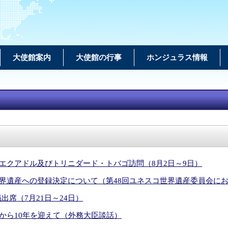
大使館案内
大使館の行事
ホンジュラス情報
エクアドル及びトリニダード・トバゴ訪問（8月2日～9日）
界遺産への登録決定について（第48回ユネスコ世界遺産委員会に
出席（7月21日～24日）
から10年を迎えて（外務大臣談話）