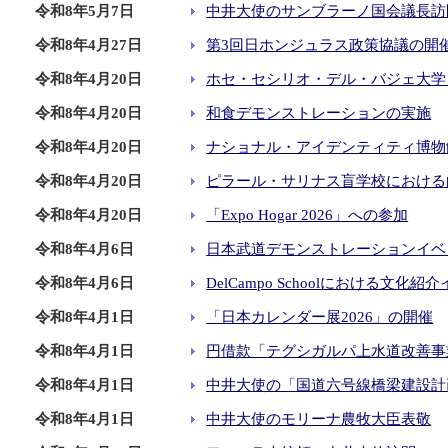
令和8年5月7日
中井大使のサンブラーノ国会議長訪
令和8年4月27日
第3回日ホンジュラス政策協議の開
令和8年4月20日
ホセ・セシリオ・デル・バジェ大学
令和8年4月20日
和食デモンストレーションの実施
令和8年4月20日
ナショナル・アイデンティティ博物
令和8年4月20日
ピラール・サリナス盲学校における
令和8年4月20日
「Expo Hogar 2026」への参加
令和8年4月6日
日本武道デモンストレーションイベ
令和8年4月6日
DelCampo Schoolにおける文化
令和8年4月1日
「日本カレンダー展2026」の開催
令和8年4月1日
円借款「テグシガルパ上水道改善事
令和8年4月1日
中井大使の「国道六号線橋梁建設計
令和8年4月1日
中井大使のモリーナ農牧大臣表敬