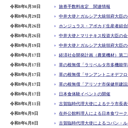
令和8年6月30日
旅券手数料改定 関連情報
令和8年6月29日
中井大使とガルシア大統領府大臣の
令和8年6月26日
ホンジュラス・アボカド生産者組合
令和8年6月26日
中井大使とマリナキス投資大臣の会
令和8年6月19日
中井大使とガルシア大統領府大臣の
令和8年6月17日
経済社会開発計画（農業機材）第二
令和8年6月17日
草の根無償「ラリベルタ市多機能学
令和8年6月17日
草の根無償「サンアントニオデフロ
令和8年6月17日
草の根無償「アリソナ市保健所建設
令和8年6月17日
日本食体験イベントの開催
令和8年6月11日
古賀臨時代理大使によるテラ市長表
令和8年6月9日
在外公館料理人による日本食ワーク
令和8年6月8日
古賀臨時代理大使によるコパン・ル