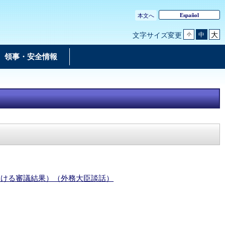
Español
本文へ
大
中
文字サイズ変更
小
領事・安全情報
おける審議結果）（外務大臣談話）