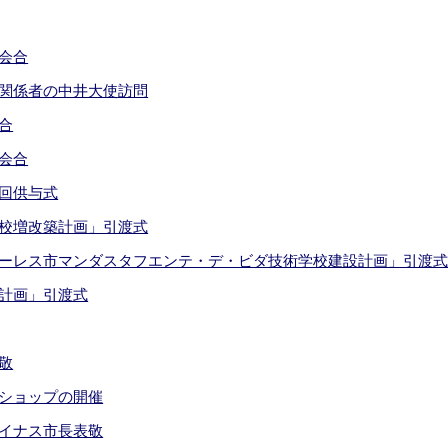
会合
関係者の中井大使訪問
合
会合
回供与式
校増改築計画」引渡式
ーレス市マンダスタフエンテ・デ・ビダ技術学校建設計画」引渡
計画」引渡式
敬
ショップの開催
イナス市長表敬