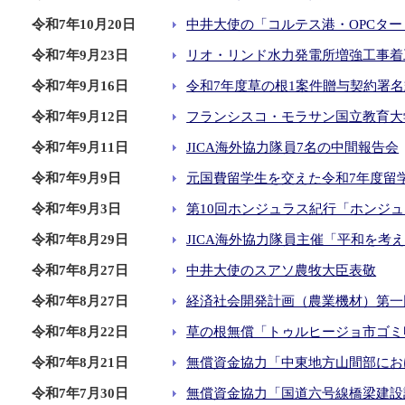
令和7年10月20日
中井大使の「コルテス港・OPCタ
令和7年9月23日
リオ・リンド水力発電所増強工事着
令和7年9月16日
令和7年度草の根1案件贈与契約署名
令和7年9月12日
フランシスコ・モラサン国立教育大
令和7年9月11日
JICA海外協力隊員7名の中間報告会
令和7年9月9日
元国費留学生を交えた令和7年度留
令和7年9月3日
第10回ホンジュラス紀行「ホンジ
令和7年8月29日
JICA海外協力隊員主催「平和を考
令和7年8月27日
中井大使のスアソ農牧大臣表敬
令和7年8月27日
経済社会開発計画（農業機材）第一
令和7年8月22日
草の根無償「トゥルヒージョ市ゴミ
令和7年8月21日
無償資金協力「中東地方山間部にお
令和7年7月30日
無償資金協力「国道六号線橋梁建設