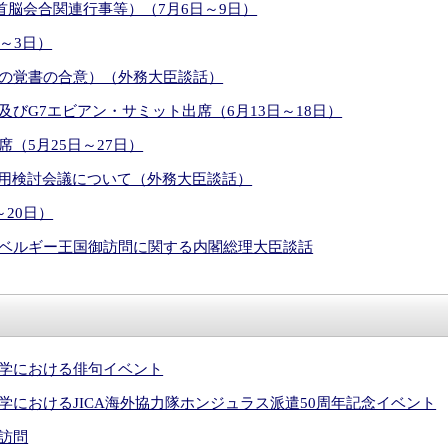
首脳会合関連行事等）（7月6日～9日）
～3日）
の覚書の合意）（外務大臣談話）
びG7エビアン・サミット出席（6月13日～18日）
（5月25日～27日）
運用検討会議について（外務大臣談話）
20日）
ベルギー王国御訪問に関する内閣総理大臣談話
学における俳句イベント
におけるJICA海外協力隊ホンジュラス派遣50周年記念イベント
訪問