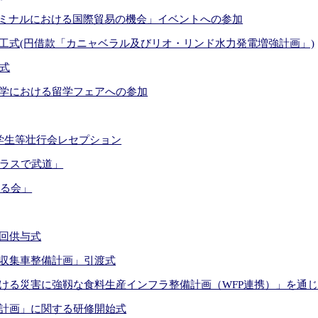
ーミナルにおける国際貿易の機会」イベントへの参加
工式(円借款「カニャベラル及びリオ・リンド水力発電増強計画」)
式
学における留学フェアへの参加
学生等壮行会レセプション
ュラスで武道」
える会」
回供与式
収集車整備計画」引渡式
ける災害に強靱な食料生産インフラ整備計画（WFP連携）」を通
計画」に関する研修開始式