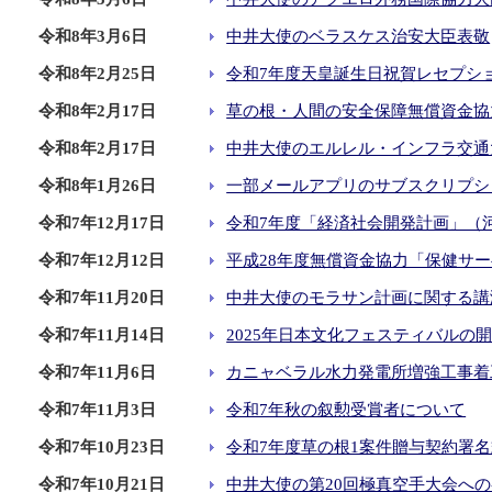
令和8年3月6日
中井大使のベラスケス治安大臣表敬
令和8年2月25日
令和7年度天皇誕生日祝賀レセプシ
令和8年2月17日
草の根・人間の安全保障無償資金協
令和8年2月17日
中井大使のエルレル・インフラ交通
令和8年1月26日
一部メールアプリのサブスクリプシ
令和7年12月17日
令和7年度「経済社会開発計画」（
令和7年12月12日
平成28年度無償資金協力「保健サ
令和7年11月20日
中井大使のモラサン計画に関する講
令和7年11月14日
2025年日本文化フェスティバルの
令和7年11月6日
カニャベラル水力発電所増強工事着
令和7年11月3日
令和7年秋の叙勲受賞者について
令和7年10月23日
令和7年度草の根1案件贈与契約署名
令和7年10月21日
中井大使の第20回極真空手大会へ