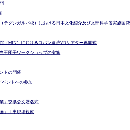
問
催
（テグシガルパ校）における日本文化紹介及び文部科学省実施国
館（MIN）におけるコパン遺跡VRシアター再開式
白玉団子ワークショップの実施
ントの開催
紹介イベントへの参加
業」交換公文署名式
画」工事現場視察