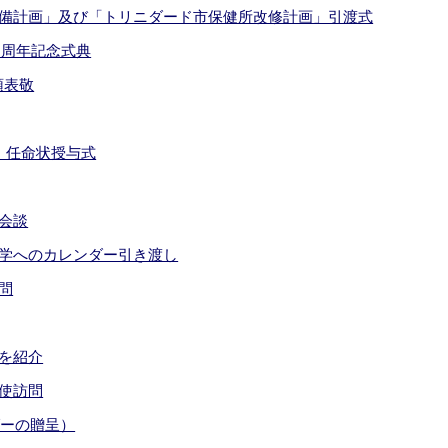
備計画」及び「トリニダード市保健所改修計画」引渡式
0周年記念式典
領表敬
」任命状授与式
会談
学へのカレンダー引き渡し
問
を紹介
使訪問
ダーの贈呈）