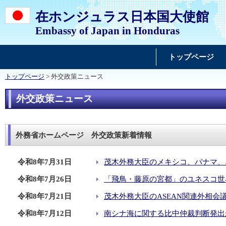
在ホンジュラス日本国大使館
Embassy of Japan in Honduras
トップページ
トップページ
> 外交政策ニュース
外交政策ニュース
外務省ホームページ 外交政策新着情報
令和8年7月31日
茂木外務大臣のメキシコ、パナマ、
令和8年7月26日
「飛鳥・藤原の宮都」のユネスコ世
令和8年7月21日
茂木外務大臣のASEAN関連外相会議
令和8年7月12日
南シナ海に関する比中仲裁判断発出