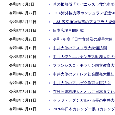
令和8年6月5日
草の根無償「カバニャス市救急車整
令和8年5月22日
JICA海外協力隊ホンジュラス派遣5
令和8年5月22日
小林 広幸JICA理事のアスフラ大統
令和8年5月21日
日本広場再開所式
令和8年5月20日
令和7年度「日本食普及の親善大使
令和8年5月19日
中井大使のアスフラ大統領訪問
令和8年5月19日
中井大使とエルナンデス財務大臣の
令和8年5月18日
フランシスコ・モラサン国立教育大
令和8年5月15日
中井大使のフアレス社会開発大臣訪
令和8年5月15日
中井大使のアルゲタ教育大臣訪問
令和8年5月14日
在外公館料理人とともに日本食文化
令和8年5月11日
セラヤ・テグシガルパ市長の中井大
令和8年5月11日
2026年日本カレンダー展（カレン