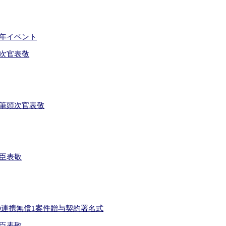
周年イベント
次官表敬
筆頭次官表敬
臣表敬
O連携無償1案件贈与契約署名式
臣表敬