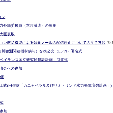
ョン
力外部委嘱員（本邦派遣）の募集
大臣表敬
ョン解除機能による領事メールの配信停止についての注意喚起
[64
河川観測関連機材供与）交換公文（E／N）署名式
ーベイランス国立研究所建設計画」引渡式
演会への参加
開催
工式(円借款「カニャベラル及びリオ・リンド水力発電増強計画」)
式
の参加