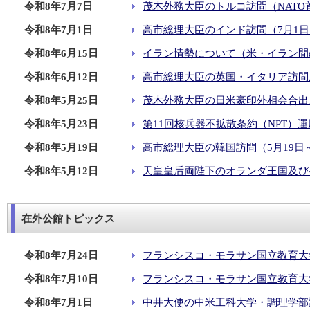
令和8年7月7日
茂木外務大臣のトルコ訪問（NATO
令和8年7月1日
高市総理大臣のインド訪問（7月1日
令和8年6月15日
イラン情勢について（米・イラン間
令和8年6月12日
高市総理大臣の英国・イタリア訪問及
令和8年5月25日
茂木外務大臣の日米豪印外相会合出席
令和8年5月23日
第11回核兵器不拡散条約（NPT）
令和8年5月19日
高市総理大臣の韓国訪問（5月19日～
令和8年5月12日
天皇皇后両陛下のオランダ王国及び
在外公館トピックス
令和8年7月24日
フランシスコ・モラサン国立教育大
令和8年7月10日
フランシスコ・モラサン国立教育大学
令和8年7月1日
中井大使の中米工科大学・調理学部