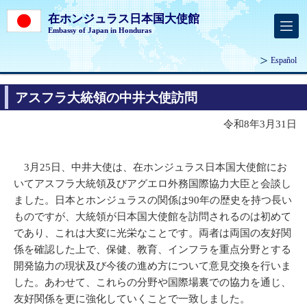
在ホンジュラス日本国大使館
Embassy of Japan in Honduras
Español
アスフラ大統領の中井大使訪問
令和8年3月31日
3月25日、中井大使は、在ホンジュラス日本国大使館にお
いてアスフラ大統領及びアグエロ外務国際協力大臣と会談し
ました。日本とホンジュラスの関係は90年の歴史を持つ長い
ものですが、大統領が日本国大使館を訪問されるのは初めて
であり、これは大変に光栄なことです。両者は両国の友好関
係を確認した上で、保健、教育、インフラを重点分野とする
開発協力の現状及び今後の進め方について意見交換を行いま
した。あわせて、これらの分野や国際場裏での協力を通じ、
友好関係を更に強化していくことで一致しました。