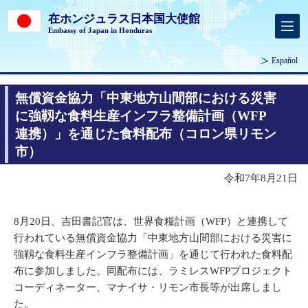
在ホンジュラス日本国大使館
Embassy of Japan in Honduras
Español
無償資金協力「中東地方山間部における災害
に強靱な食料生産インフラ整備計画（WFP
連携）」を通じた食料配布（コロン県リモン
市）
令和7年8月21日
8月20日、吉田書記官は、世界食糧計画（WFP）と連携して
行われている無償資金協力「中東地方山間部における災害に
強靱な食料生産インフラ整備計画」を通じて行われた食料配
布に参加しました。同配布には、ラミレスWFPプロジェクト
コーディネーター、マナイサ・リモン市長等が出席しまし
た。