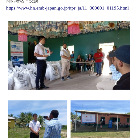
簡の署名・交換
https://www.hn.emb-japan.go.jp/itpr_ja/11_000001_01195.html