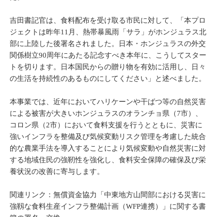
吉田書記官は、食料配布を受け取る市民に対して、「本プロ
ジェクトは昨年11月、熱帯暴風雨「サラ」がホンジュラス北
部に上陸した後署名されました。日本・ホンジュラスの外交
関係樹立90周年にあたる記念すべき本年に、こうしてスター
トを切ります。日本国民からの贈り物を有効に活用し、日々
の生活を持続性のあるものにしてください」と述べました。
本事業では、近年においてハリケーンや干ばつ等の自然災害
による被害が大きいホンジュラスのオランチョ県（7市）、
コロン県（2市）において食料支援を行うとともに、災害に
強いインフラを整備及び気候変動リスク管理を考慮した統合
的な農業手法を導入することにより気候変動や自然災害に対
する地域住民の強靭性を強化し、食料安全保障の確保及び栄
養状況の改善に寄与します。
関連リンク：無償資金協力「中東地方山間部における災害に
強靱な食料生産インフラ整備計画（WFP連携）」に関する書